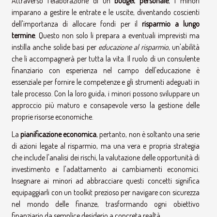
Attraverso l'elaborazione di un
budget personale
, i minori
imparano a gestire le entrate e le uscite, diventando coscienti
dell'importanza di allocare fondi per il
risparmio a lungo
termine
. Questo non solo li prepara a eventuali imprevisti ma
instilla anche solide basi per
educazione al risparmio
, un'abilità
che li accompagnerà per tutta la vita. Il ruolo di un consulente
finanziario con esperienza nel campo dell'educazione è
essenziale per fornire le competenze e gli strumenti adeguati in
tale processo. Con la loro guida, i minori possono sviluppare un
approccio più maturo e consapevole verso la gestione delle
proprie risorse economiche.
La
pianificazione economica
, pertanto, non è soltanto una serie
di azioni legate al risparmio, ma una vera e propria strategia
che include l'analisi dei rischi, la valutazione delle opportunità di
investimento e l'adattamento ai cambiamenti economici.
Insegnare ai minori ad abbracciare questi concetti significa
equipaggiarli con un toolkit prezioso per navigare con sicurezza
nel mondo delle finanze, trasformando ogni obiettivo
finanziario da semplice desiderio a concreta realtà.