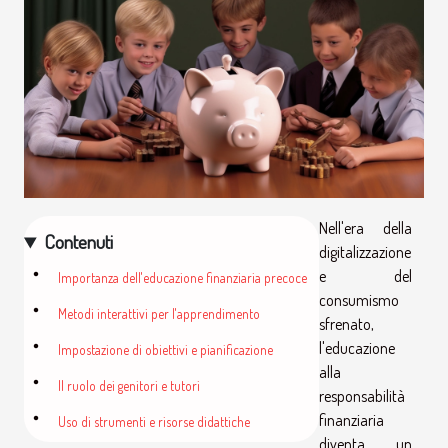
Nell'era della
Contenuti
digitalizzazione
e del
Importanza dell'educazione finanziaria precoce
consumismo
Metodi interattivi per l'apprendimento
sfrenato,
l'educazione
Impostazione di obiettivi e pianificazione
alla
Il ruolo dei genitori e tutori
responsabilità
finanziaria
Uso di strumenti e risorse didattiche
diventa un