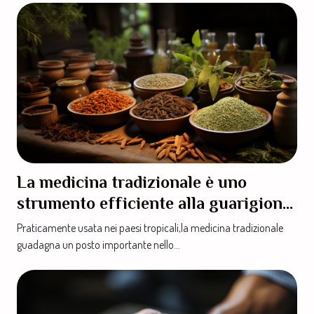
La medicina tradizionale è uno
strumento efficiente alla guarigione
del covid-19
Praticamente usata nei paesi tropicali,la medicina tradizionale
guadagna un posto importante nello...