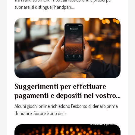
suonare, si distingue l’handpan:...
Suggerimenti per effettuare
pagamenti e depositi nel vostro
portafoglio Sorare
Alcuni giochi online richiedono l’esborso di denaro prima
di iniziare. Sorare è uno dei...