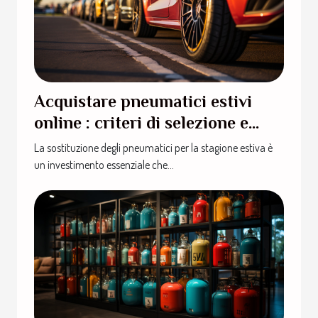
Acquistare pneumatici estivi
online : criteri di selezione e
precauzioni da adottare per la
La sostituzione degli pneumatici per la stagione estiva è
scelta migliore
un investimento essenziale che...