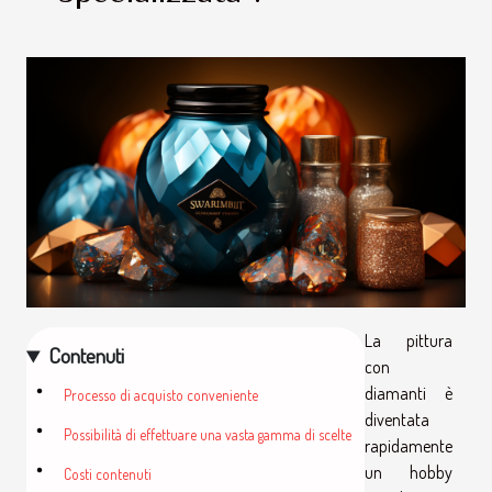
La pittura
Contenuti
con
diamanti è
Processo di acquisto conveniente
diventata
Possibilità di effettuare una vasta gamma di scelte
rapidamente
un hobby
Costi contenuti